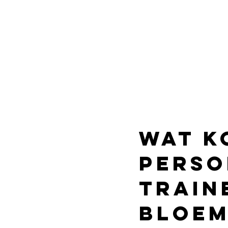
Wat k
perso
train
Bloem