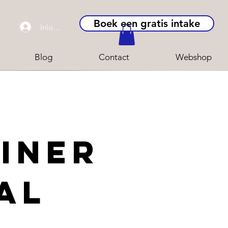
Boek een gratis intake
Inloggen
Blog
Contact
Webshop
INer
al