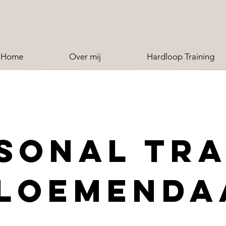
Home
Over mij
Hardloop Training
SONAL TRA
loemenda