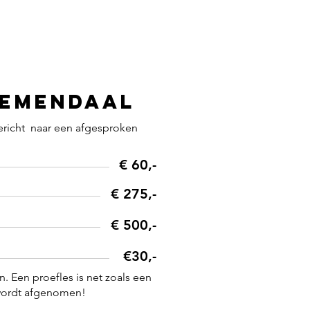
oemendaal
gericht naar een afgesproken
€ 60,-
€ 275,-
€ 500,-
€30,-
n. Een proefles is net zoals een
 wordt afgenomen!