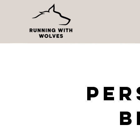
PER
B