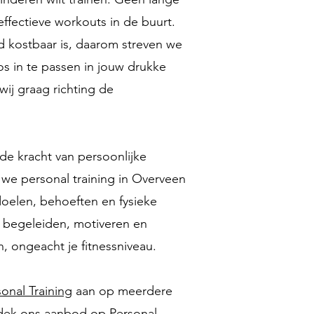
ffectieve workouts in de buurt.
jd kostbaar is, daarom streven we
os in te passen in jouw drukke
ij graag richting de
de kracht van persoonlijke
e personal training in Overveen
doelen, behoeften en fysieke
je begeleiden, motiveren en
n, ongeacht je fitnessniveau.
onal Training
aan op meerdere
ntdek ons aanbod op
Personal