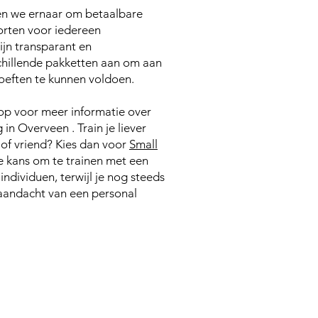
en we ernaar om betaalbare
orten voor iedereen
zijn transparant en
chillende pakketten aan om aan
oeften te kunnen voldoen.
op voor meer informatie over
in Overveen .​ Train je liever
 of vriend? Kies dan voor
Small
e kans om te trainen met een
ndividuen, terwijl je nog steeds
 aandacht van een personal