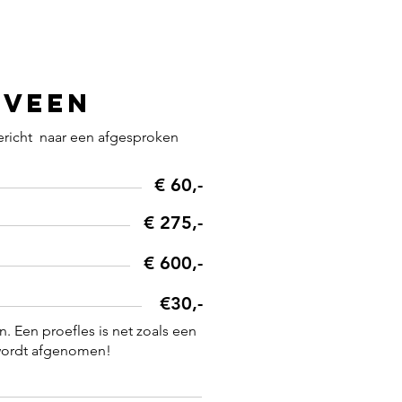
rveen
gericht naar een afgesproken
€ 60,-
€ 275,-
€ 600,-
€30,-
n. Een proefles is net zoals een
 wordt afgenomen!