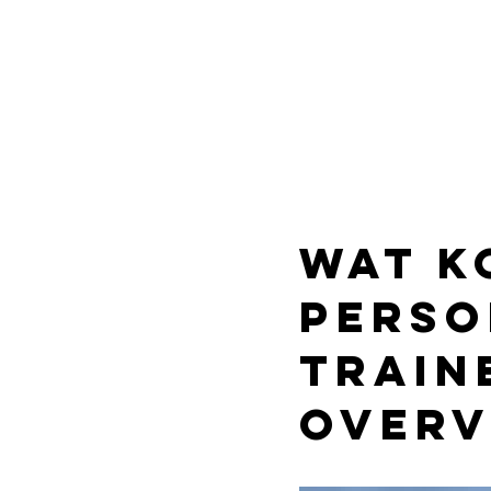
Wat k
perso
train
overv