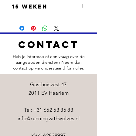
15 weken
Contact
Heb je interesse of een vraag over de
aangeboden diensten? Neem dan
contact op via onderstaand formulier.
Gasthuisvest 47
2011 EV Haarlem
​​Tel:
+31 652 53 35 83
info@runningwithwolves.nl
KVK:
62838997