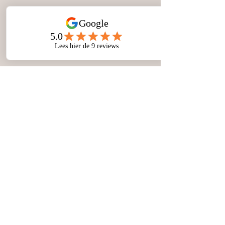
Personal Trainer Heemstede
Pagina's
Over Mij
Tarieven
Blog
Algemene Voorwaarden
Privacy Policy
Terms and Services
Contact opnemen
Voornaam