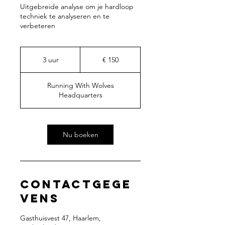
Uitgebreide analyse om je hardloop
techniek te analyseren en te
verbeteren
150
euro
3 uur
3
€ 150
u
u
Running With Wolves
r
Headquarters
Nu boeken
Contactgege
vens
Gasthuisvest 47, Haarlem,